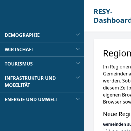
RESY-
Dashboar
DEMOGRAPHIE
WIRTSCHAFT
Region
TOURISMUS
Im Regionen
Gemeindenam
INFRASTRUKTUR UND
werden. Sob
MOBILITÄT
diesem Zeitp
eigenen Brow
ENERGIE UND UMWELT
Browser sowi
Neue Regi
Gemeinden su