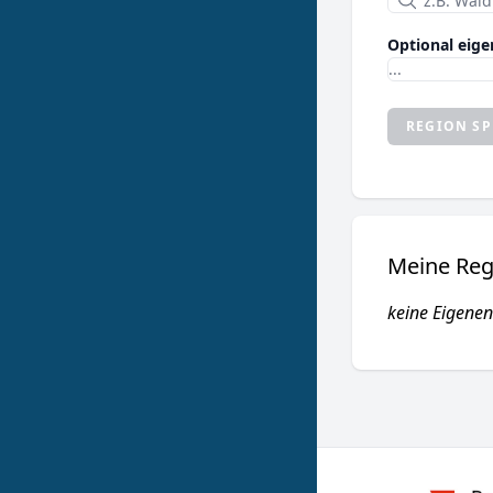
Optional eig
REGION SP
Meine Reg
keine Eigene